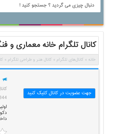
کانال تلگرام خانه معماری و ف
خانه
»
کانال‌های تلگرام
»
کانال هنر و طراحی تلگرام
»
کا
کانا
جهت عضویت در کانال کلیک کنید
1,344 با
اولی
دکور
داخلی