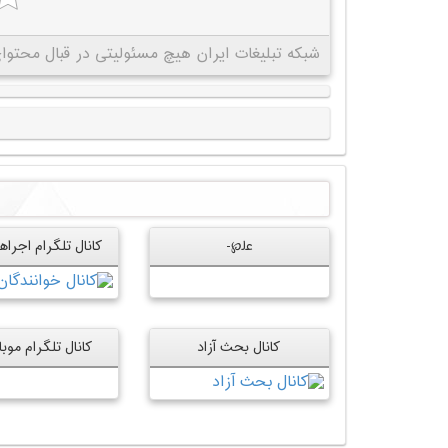
شبکه تبلیغات ایران هیچ مسئولیتی در قبال محتوای 
ﻋﻟ℘-
کانال بحث آزاد
کانال تلگرام موب