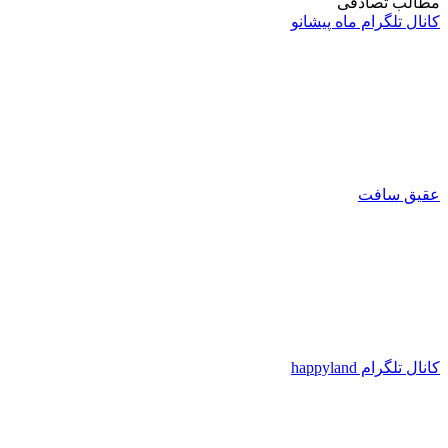
مطالب تصادفی
کانال تلگرام ماه پیشانو
عقیق سافت
کانال تلگرام happyland