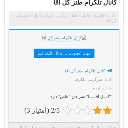
کانال تلگرام طنز گل آقا
خانه
»
کانال‌های تلگرام
»
کانال سرگرمی تلگرام
»
کانال تلگرام طنز
گل آقا
جهت عضویت در کانال کلیک کنید
کانال تلگرام طنز گل آقا
کانال سرگرمی تلگرام
2,135 بازدید
“گــــل آقــــــا” همراهان “خاص” دارد.
2/5 (امتیاز 3)
شبکه تبلیغات ایران هیچ مسئولیتی در قبال محتوای این کانال