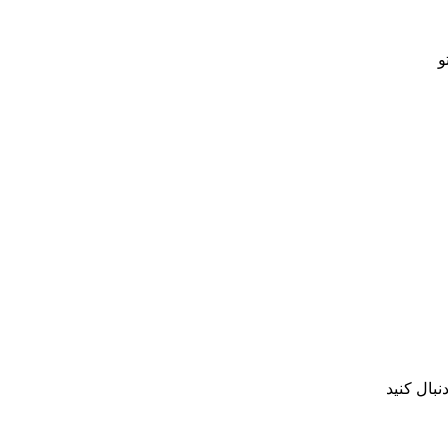
و
نبال کنید