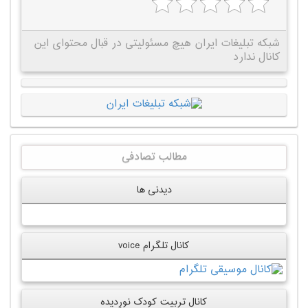
شبکه تبلیغات ایران هیچ مسئولیتی در قبال محتوای این
کانال ندارد
مطالب تصادفی
دیدنی ها
کانال تلگرام voice
کانال تربیت کودک نورِدیده