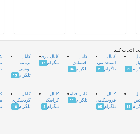
جا انتخاب کنید
ال
کانال
کانال
کانال بازی
کانال
کا
ار
استخدامی
اقتصادی
تلگرام
برنامه
تک
17
رام
تلگرام
تلگرام
نویسی
تل
34
21
29
تلگرام
13
ال
کانال
کانال فیلم
کانال
کانال
کا
س
فروشگاهی
تلگرام
گرافیک
گردشگری
مت
14
رام
تلگرام
تلگرام
تلگرام
تل
16
4
95
14