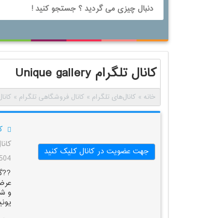
کانال تلگرام Unique gallery
خانه
»
کانال‌های تلگرام
»
کانال فروشگاهی تلگرام
»
کانال تلگ
کا
کانا
جهت عضویت در کانال کلیک کنید
2,504 با
??گ
عرضه
و شه
یونی