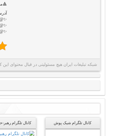
تاب!
👇🏻
@vision_of_lifeee✨
@vision_of_lifeee✨
@vision_of_lifeee✨
غات ایران هیچ مسئولیتی در قبال محتوای این کانال ندارد
کانال تلگرام شیک پوش