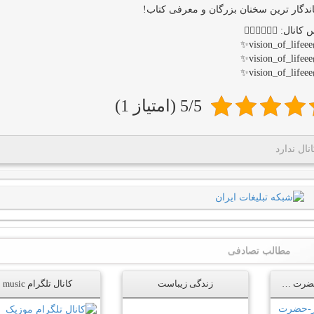
🔺ماندگار ترین سخنان بزرگان و معرفی ک
آدرس کانال: 👇🏻👇
✨
✨
✨
5/5 (امتیاز 1)
شبکه تبلی
مطالب تصادفی
کانال تلگرام music
زندگی زیباست
کانال تلگرام رهبر-حضرت آیت‌الله خامنه‌ای