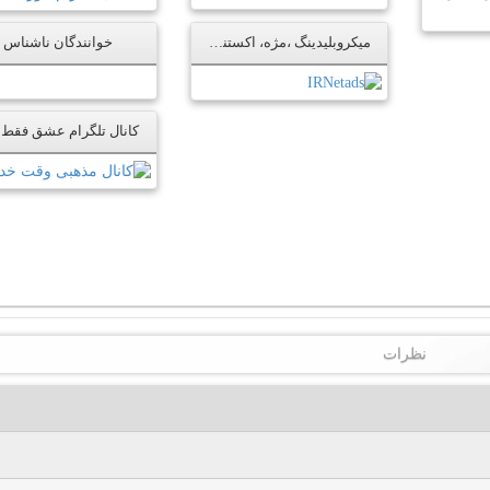
میکروبلیدینگ ،مژه، اکستنشن ابرو امینه اشراقی
خوانندگان ناشناس
کانال تلگرام عشق فقط 
نظرات