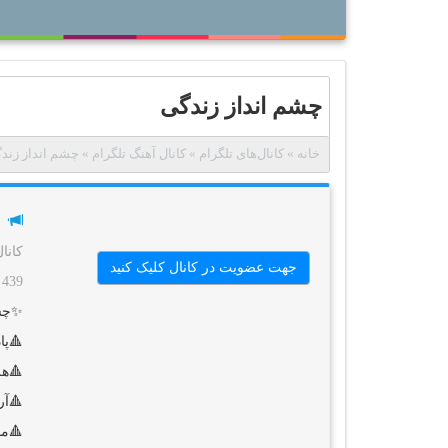
چشم انداز زندگی
خانه
»
کانال‌های تلگرام
»
کانال آهنگ تلگرام
»
چشم انداز زند
کانا
جهت عضویت در کانال کلیک کنید
439 بازدید
✨چشم
🔺پا
🔺هر
🔺آر
🔺مو