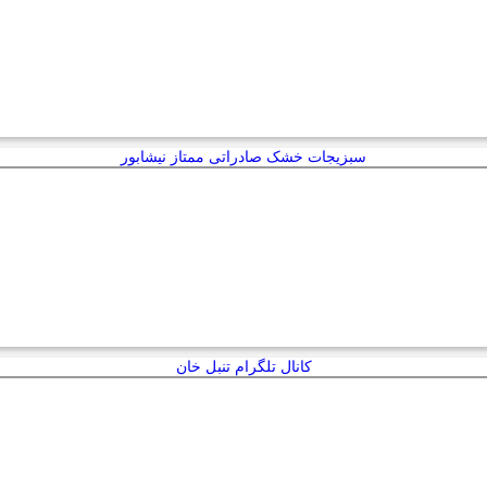
سبزیجات خشک صادراتی ممتاز نیشابور
کانال تلگرام تنبل خان