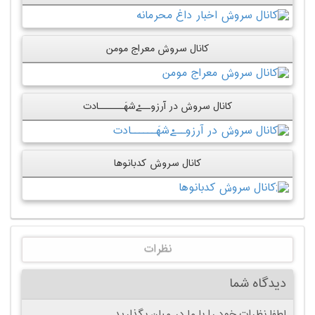
کانال سروش معراج مومن
کانال سروش در آرزوــےْشهَــــــادت
کانال سروش کدبانوها
نظرات
دیدگاه شما
لطفا نظرات خود را با ما در میان بگذارید