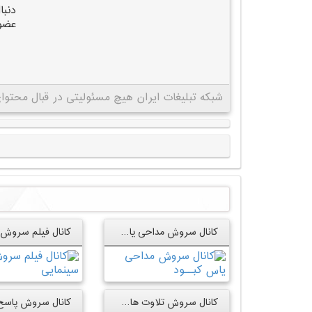
دنب
عضو 
شبکه تبلیغات ایران هیچ مسئولیتی در قبال محتوای 
کانال سروش مداحی یاس کبــود
کانال سروش تلاوت های ناب قرآنی