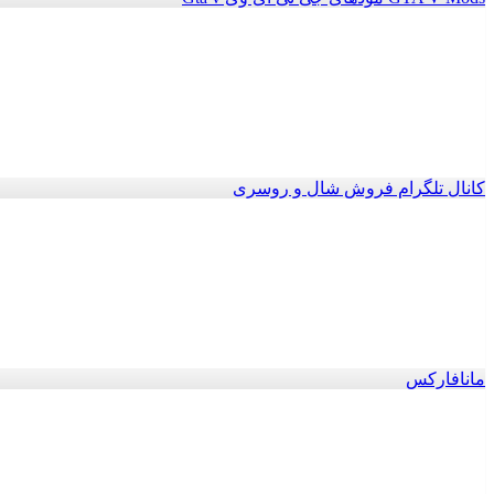
کانال تلگرام فروش شال و روسری
مانافارکس