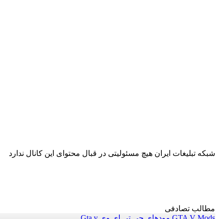
شبکه تبلیغات ایران هیچ مسئولیتی در قبال محتوای این کانال ندارد
مطالب تصادفی
GTA V Mods مودهای جی تی ای وی Gta v