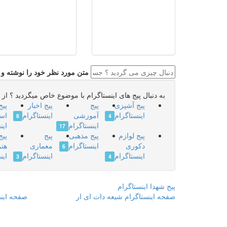
متن مورد نظر خود را نوشته و ای
به دنبال پیج های اینستاگرام با موضوع خاص میگردید ؟ از ای
پیج آشپزی
پیج
پیج اخبار
پیج
اینستاگرام
آموزشی
اینستاگرام
اس
8
4
اینستاگرام
این
17
پیج لوازم
پیج مذهبی
پیج
پیج
دکوری
اینستاگرام
معماری
هنر
6
اینستاگرام
اینستاگرام
این
3
4
پیج شهدا اینستاگرام
صفحه اینستاگرام شیعه دات ای ار
صفحه اینس