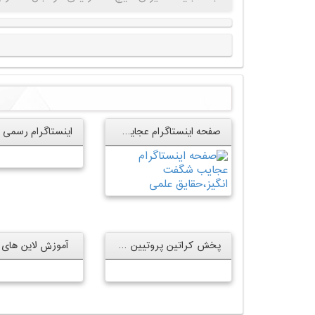
صفحه اینستاگرام عجایب شگفت انگیز،حقایق علمی
پخش کراتین پروتیین و بوتاکس مو beautyarts.ir
آموزش لاین های 