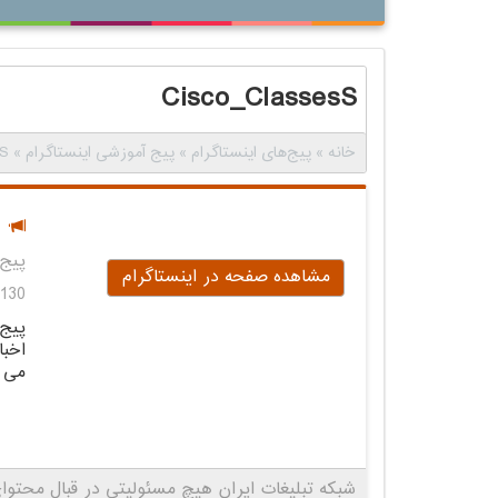
Cisco_ClassesS
خانه
»
پیج‌های اینستاگرام
»
پیج آموزشی اینستاگرام
»
sS
پیج 
مشاهده صفحه در اینستاگرام
1,130 باز
می د
شبکه تبلیغات ایران هیچ مسئولیتی در قبال محتوای