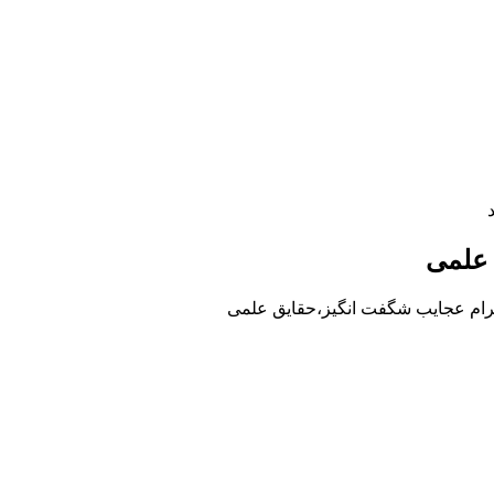
 علمی
رام عجایب شگفت انگیز،حقایق علمی