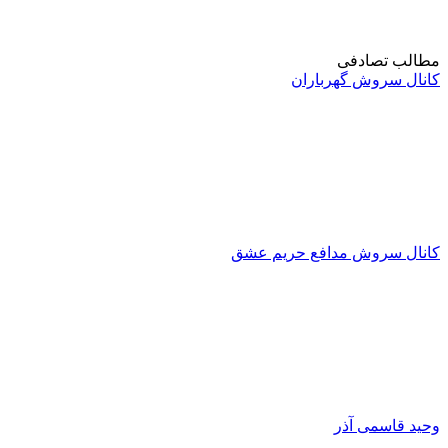
مطالب تصادفی
کانال سروش گهرباران
کانال سروش مدافع حریم عشق
وحید قاسمی آذر