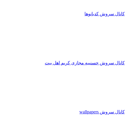
کانال سروش کدبانوها
کانال سروش حسنییه مجازی کریم اهل بیت
کانال سروش wallpapers