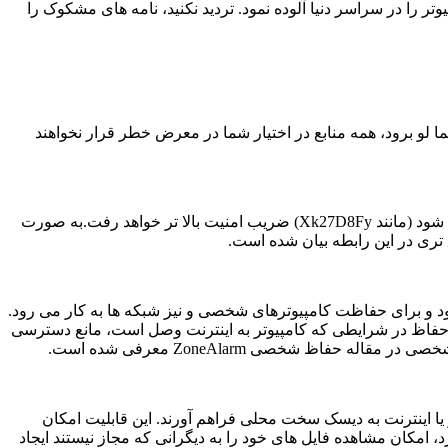
ویروس “I Love You”دقیقا به همین صورت میلیون ها کامپیوتر را در سراسر دنیا آلوده نمود. تردید نکنید، نامه های مشکوک را
ما لو برود، همه منابع در اختیار شما در معرض خطر قرار نخواهند
گذرواژه باید حداقل شامل ? حرف بوده، حتی الامکان کلمه ای بی معنا باشد. در انتخاب این کلمه اگر از حروف کوچک، بزرگ و اعداد استفاده شود (مانند Xk27D8Fy) ضریب امنیت بالا تر خواهد رفت.به صورت
 تری در این رابطه بیان شده است.
 و برای حفاظت کامپیوترهای شخصی و نیز شبکه ها به کار می رود.
ین حفاظ در شرایطی که کامپیوتر به اینترنت وصل است، مانع دسترسی
اظ شخصی ZoneAlarm معرفی شده است.
ا اینترنت به دیسک سخت محلی فراهم آورند. این قابلیت امکان
 امکان مشاهده فایل های خود را به دیگرانی که مجاز نیستند ایجاد