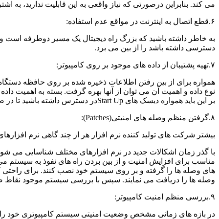
می کند. بنابراین درصورتی که نیاز واقعی به این قابلیت ندارید، به اشت
۶.قطع اتصال به اینترنت در مواقع عدم استفاده:
به خاطر داشته باشید که بزرگ راه دیجیتال یک مسیر دوطرفه است و 
دسترسی داشته باشد را از بین می برد.
۷.تهیه پشتیبان از داده های موجود بر روی کامپیوتر:
همواره برای از بین رفتن اطلاعات ذخیره شده بر روی حافظه دستگاه خ
نوع داده و اهمیت آن می توان از آنها بهره گرفت. بسته به اهمیت داد
بر این باید همواره دیسک های Start Upدر دسترس داشته باشید تا در صورت وقوع اتفاقات نامطلوب بتوانید در اسرع وقت سیستم را بازیابی نمایید.
۸.گرفتن منظم وصله های امنیتی(Patches):
بیشتر شرکت های تولید کننده نرم افزار هر از چند گاهی نرم افزارهای
با گذر زمان اشکالات جدید در نرم افزارهای مختلف شناسایی می شون
مناسب برای افزایش امنیت و از بین بردن راه های نفوذ به سیستم م
های وصله ها را گرفته و بر روی سیستم خود نصب کنند. برای راحتی 
وصله ها را دریافت می نمایند. سپس با بررسی سیستم موجود نقاط ضع
۹.بررسی منظم امنیت کامپیوتر:
در بازه های زمانی مشخص وضعیت امنیتی سیستم کامپیوتری خود را مو