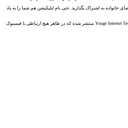
ا دوستان و اعضای خانواده به اشتراک بگذارید. حتی نام اپلیکیشن هم شما را به یاد
به گزارش نیویورک تایمز، فیسبوک در ماه می سال جاری اقدام به عرضه این اپلیکیشن کرده است. این برنامه توسط شرکت چینی Youge Internet Technology منتشر شده که در ظاهر هیچ ارتباطی با فیسبوک