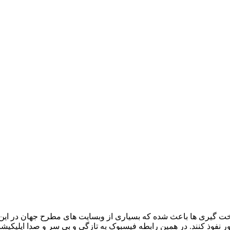
ت گیری ها باعث شده که بسیاری از وبسایت های مطرح جهان در این 
بطه فیسبوک به تازگی و بی سر و صدا اپلیکیشنی به نام Colorful Balloons را در این کشور منتش