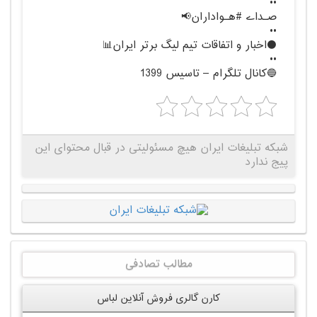
••
صـداے #هـواداران📢
••
⚫اخبار و اتفاقات تیم لیگ برتر ایران📊
••
🔵کانال تلگرام – تاسیس 1399
شبکه تبلیغات ایران هیچ مسئولیتی در قبال محتوای این
پیج ندارد
مطالب تصادفی
کارن گالری فروش آنلاین لباس