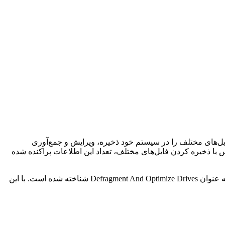
ه فایل‌های مختلف را در سیستم خود ذخیره، ویرایش و جمع‌آوری
 با ذخیره کردن فایل‌های مختلف، تعداد این اطلاعات پراکنده شده
با مشاهده‌ی اولین علائم کندی سیستم، به سراغ یکپارچه‌سازی سیستم (دفرگمنت) یا “Disk Defragmenter” بروید. در ویندوز ۱۰ این قابلیت به عنوان Defragment And Optimize Drives شناخته شده است. با این