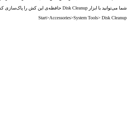
شما می‌توانید با ابزار Disk Cleanup حافظه‌ی این کش را پاک‌سازی کنید. در ویندوز XP راه حل به این صورت است:
Start>Accessories>System Tools> Disk Cleanup