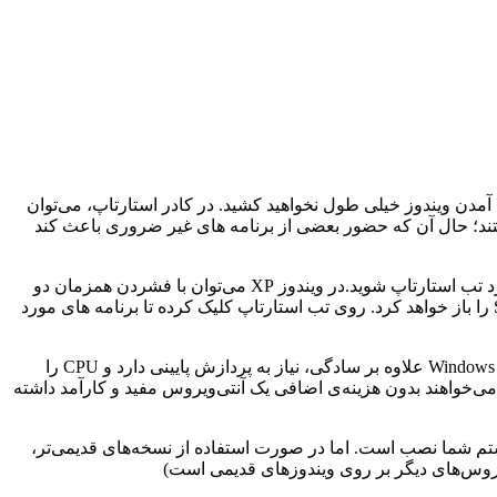
 آمدن ویندوز خیلی طول نخواهید کشید. در کادر استارتاپ، می‌توان
 هستند؛ حال آن که حضور بعضی از برنامه های غیر ضروری باعث کند
برای باز کردن کادر استارتاپ در ویندوز ، روی نوار وظیفه یا Taskbar راست‌کلیک کرده و گزینه‌ی Task Manager را انتخاب کنید. پس از آن وارد تب استارتاپ شوید.در ویندوز XP می‌توان با فشردن همزمان دو
کلید Windows و R وارد برنامه‌ی Run شد. سپس عبارت Msconfig را تایپ کرده و آن را OK کرد. این دستور، پنل System Configuration Tools را باز خواهد کرد. روی تب استارتاپ کلیک کرده تا برنامه های مورد
هر چند که آنتی‌ویروس‌های زیادی وجود دارد، اما قابلیت‌های Windows Defender برای اغلب کاربران کافی به نظر می‌رسد؛ چرا که Windows Defender علاوه بر سادگی، نیاز به پردازش پایینی دارد و CPU را
 می شود. از این رو Windows Defender اولین انتخاب کاربرانی است که می‌خواهند بدون هزینه‌ی اضافی یک آنتی‌ویروس مفید و کارآمد داشته
دوز ۸.۱، ویندوز ۸.۱ آر تی یا ویندوز ۱۰ باشد، Windows Defender هم‌اکنون بر روی سیستم شما نصب است. اما در صورت استفاده از نسخه‌های قدیمی‌تر،