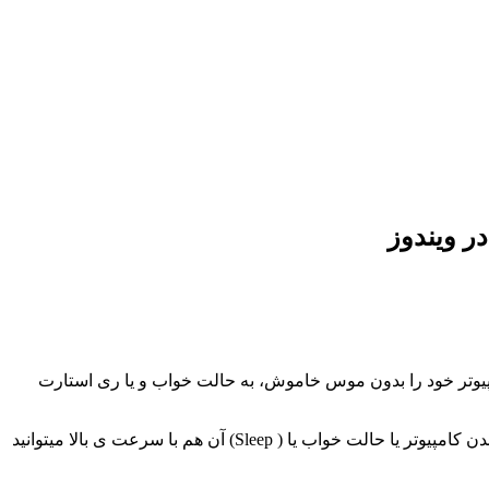
ر ویندوز
پیوتر خود را بدون موس خاموش، به حالت خواب و یا ری استارت
میانبر هایی وجود دارد که کار مارو در این قسمت آسان خواهد کرد که ما میانبر هایی که در ویندوز ۱۰ استفاده میشه رو که باعث خاموش شدن کامپیوتر یا حالت خواب یا ( Sleep) آن هم با سرعت ی بالا میتوانید