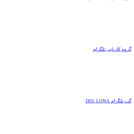
گروه کاریابی تلگرام
گپ تلگرام DEL LONA