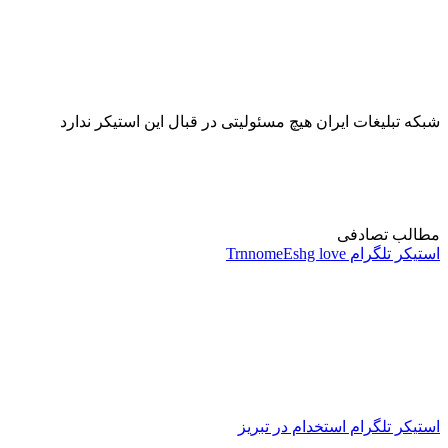
شبکه تبلیغات ایران هیچ مسئولیتی در قبال این استیکر ندارد
مطالب تصادفی
استیکر تلگرام TrnnomeEshg love
استیکر تلگرام استخدام در تبریز