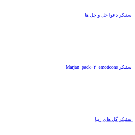
استیکر دعوا خل و چل ها
استیکر Marjan_pack۰۲_emoticons
استیکر گل های زیبا