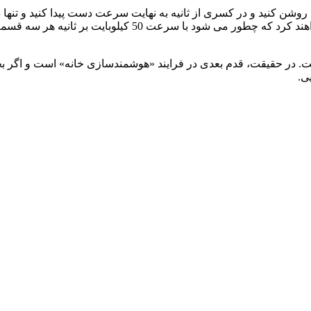
50 کیلوبایت بر ثانیه هر سه قسمت هابیت را دانلود کرد.
وژی لای فای کاملا وابسته به نور به خصوص لامپ های LED است. در حقیقت، قدم بعدی در فرایند «هوشم
ی.