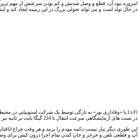
امروزه نبود آن، قطع و وصل شدنش و کم بودن سرعتش از مهم ترین عو
در حال تولد است و می تواند تحولی بزرگ در این زمینه ایجاد کند و این
Li-Fi یا «وفاداری نور» به تازگی توسط یک شرکت استونیایی در م
در تست های آزمایشگاهی سرعت انتقال تا 224 گیگا بایت بر ثانیه نیز رسیده و همه اینها تنها به یک منبع نور وابسته است.
این طوری دیگر نیاز نیست دکمه مودم را بزنید و هر وقت چراغ اتاقتا
آپ و قطعی تلفن و خرخر و جان کندن تمام اجزا درون کیس برای وصل شدن به اینترنتی که قرار بود نهایتان 56 کیلوبایت بر ثانیه س