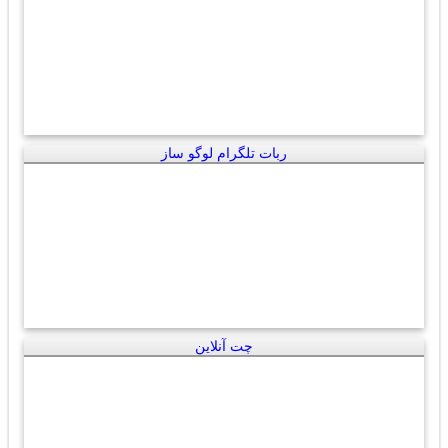
ربات تلگرام لوگو ساز
چت آنلاین