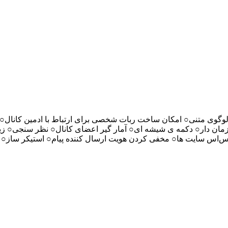
وی متنی○ امکان ساخت ربات شخصی برای ارتباط با ادمین کانال○ ام
 سایت ها○ مخفی کردن هویت ارسال کننده پیام○ استیکر ساز○ گیف ساز○