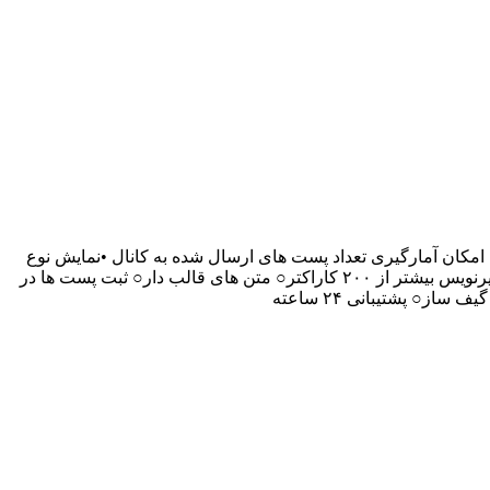
کان آمارگیری تعداد پست های ارسال شده به کانال •نمایش نوع
پست ها • نمایش تعداد پست های موجود در صف○ ارسال پست های زمان دار○ دکمه ی شیشه ای○ آمار گیر اعضای کانال○ نظر سنجی○ زیرنویس بیشتر از ۲۰۰ کاراکتر○ متن های قالب دار○ ثبت پست ها در
 پشتیبانی ۲۴ ساعته