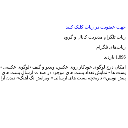
جهت عضویت در ربات کلیک کنید
ربات تلگرام مدیریت کانال و گروه
ربات‌های تلگرام
1,896 بازدید
امکان درج لوگوی خودکار روی عکس، ویدیو و گیف •لوگوی عکسی •لوگ
پیش نویس○ تاریخچه پست های ارسالی○ ویرایش تگ آهنگ○ دیدن آراس‌اس