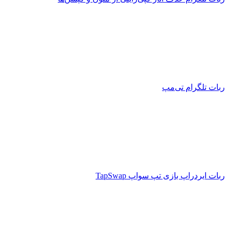
ربات تلگرام تی‌مپ
ربات ایردراپ بازی تپ سواپ TapSwap