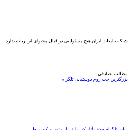
شبکه تبلیغات ایران هیچ مسئولیتی در قبال محتوای این ربات ندارد
مطالب تصادفی
بزرگترین چت روم دوستیابی تلگرام
ربات تلگرام حذف آثار کپی‌رایتی از متون و کپشن‌ها