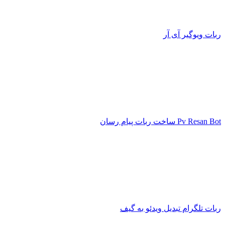
ربات ویوگیر آی آر
Pv Resan Bot ساخت ربات پیام رسان
ربات تلگرام تبدیل ویدئو به گیف