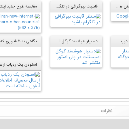
گوگل به دنبال کاهش هرچه بیشتر تبلیغات آزاردهنده اینترنتی است
قابلیت بیوگرافی در تلگرام
پرچم‎دار نوکیا ۸ با دوربین دوگانه منتشر شد
دستیار هوشمند گوگل اسیستنت در پلی استور منتشر شد
نظرات