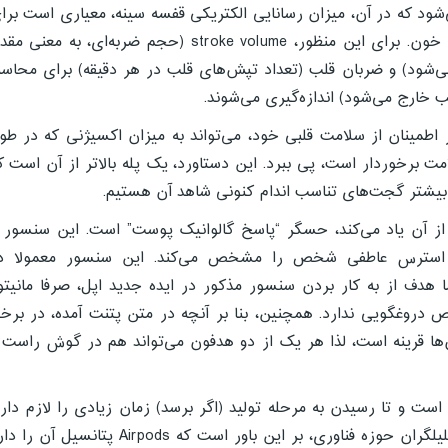
شود که در آن، میزان رسانایی الکتریکی قفسه سینه، معیاری است برا
اندازه‌گیری متغیرهای مربوط به دستگاه گردش خون. برای این منظور، stroke volume (حجم ضربه‌ای، به معنی 
شود) و ضربان قلب (تعداد تپش‌های قلب در هر دقیقه) برای محاسب
ب خارج می‌شود) اندازه‌گیری می‌شوند.
 اطمینان از سلامت قلبی خود، می‌تواند به میزان اکسیژنی که در طو
ت برخوردار است، پی ببرد. این دستاورد، یک پله بالاتر از آن است ک
 بیشتر گجت‌های تناسب اندام کنونی شاهد آن هستیم.
ز آن یاد می‌کند، حسگر “پاسخ گالوانیک پوست” است. این سنسور ب
ان استرس عاطفی شخص را مشخص می‌کند. این سنسور معمولا د
ا هدف از به کار بردن سنسور مذکور در ایده جدید اپل، صرفا مانیتو
دروغگویی ندارد. همچنین، بنا بر آنچه در متن پتنت آمده، در برخ
‌ها قرینه است، لذا هر یک از دو هدفون می‌تواند هم در گوش راست 
است و تا رسیدن به مرحله تولید (اگر برسد) زمان زیادی را لازم دارد
هرچند که جین مانستر (Gene Munster)، از تحلیلگران حوزه فناوری، بر این باور است که Airpods پتانسیل آ