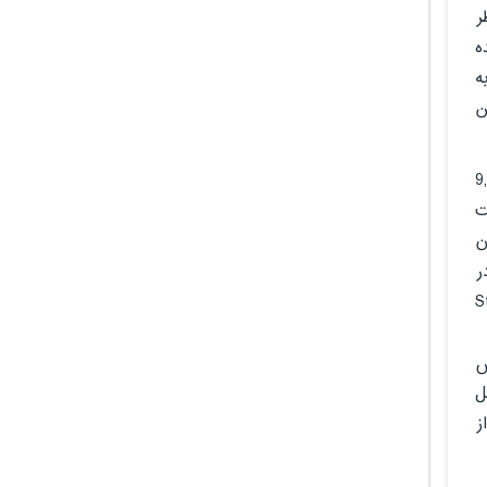
ر
تعامل با Siri در آینده
ه
ن
ه با شماره 9,697,540
ه‌ایست
زان
وتی در
) در کنار استیو وازنی‌یَک (Steve
ش
که اپل
ز