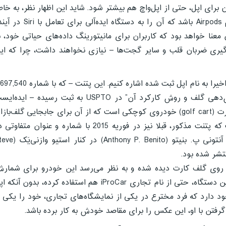
رای اپل، حتی از اپل‌واچ هم بیشتر شود. شاید این اظهار نظر، به خاط
تمرکز فوق‌العاده اپل روی Siri و ماهیت بی‌سیم Airpods باشد که آن را به دستگاه ایده‌آلی برای 
معنا خواهد بود که کاربران برای مانیتورینگ داده‌های حیاتی خود، ب
زه‌گیری ضربان قلب و سایر گجت‌ها – نیازی نخواهند داشت، چرا که ای
در پایان بد نیست به یکی دیگر از 43 پتنتی که اخیرا به نام اپل ثبت شده اشاره کنیم. این پتنت – ک
و عنوان “سیستم امتیازدهی، بازاریابی و گزارش‌دهی گلف و روش کارکرد آن” در USPTO به ثبت رسیده – اید
برای ساخت یک “گلف کارت” الکتریکی. گلف کارت (golf cart) خودروی کوچکی است که از آن برای جابجایی گلف‌با
در زمین گلف استفاده می‌شود. جالب اینجاست که پتنت مذکور، قبلا نیز در فوریه 2015 با شماره و عنوان متفا
USPTO ثبت شده و عکسی نیز از مخترع آن، آنتونی پ. بنیتو (Anthony P. Benito
روی گلف کارت دیده شده و به نظر می‌رسد این خودرو برای شمار
امتیازات، از یک آی‌پد استفاده می‌کند. مخترع این دستگاه، حتی از نام تجاری iProCar هم استفاده کرده، بدون آن
ود دارد که فرد مخترع در یکی از نمایشگاه‌های تجاری، خود را یکی ا
فتن با او، این عکس را برای مقاصد خودش به کار برده باشد.