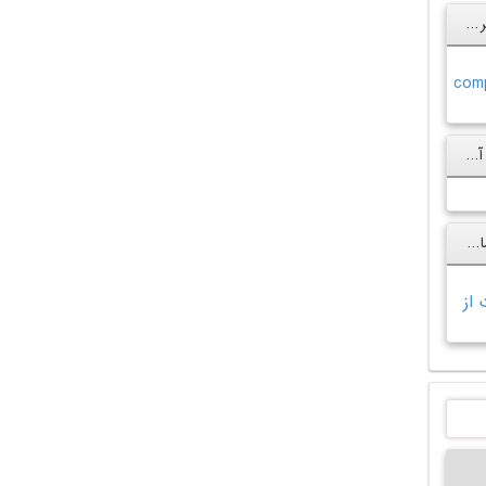
مقایسه طرح جدید اینترنت در ایران با برخی کشورهای دنیا
نگاهی به ۵ فناوری که آینده‌ی ما را تغییر خواهند داد
اسنودن یک ردیاب ارسال مخفیانه اطلاعات از آیفون ساخته است