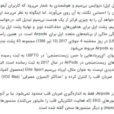
mobile. : در ظاهر، Airpods (محصول اپل) دیوایس بی‌سیم و هوشمندی به شمار می‌رود که کاربران آیف
ا احساس نکنند، به آن روی می‌آورند. اما اینگونه به نظر می‌رسد اپ
‌خواهد آن را به چیزی فراتر از یک هدست بی‌سیم تبدیل کند. درخواس
، پتنت اپل برای هدفون‌های حذف‌کننده نویز و نهایتا پتنت اپل برا
هدفون مجهز به سنسورهای زیست‌سنجی، همگی حاکی از برنامه‌های متعدد اپل برای Airpods است. در همی
اداره ثبت اختراعات و علائم تجاری آمریکا (USPTO) در روز سه‌شنبه 4 جولای 2017 (13 تیر 1396) مجم
شود.
این پتنت – که با شماره 9,699,546 و تحت عنوان “ای‌یربادهایی با حس زیست‌سنجی” در USPTO به ثب
سومین پتنتی است که اپل برای تعبیه سنسورهای زیست‌سنجی در AirPods در سال 2017 به ثبت رسانده است.
تجهیز هدفون به سنسورهای بیومتریک پدیده جدیدی نیست. به عنوان مثال، ایرباد بی‌سیم Elite Sport (مح
Jabra) به حسگرهایی مجهز است که می تواند ضربان قلب 
اما ایده اپل برای تعبیه سنسورهای بیومتریک در Airpods، فقط به اندازه‌گیری ضربان قلب محدود نمی‌شود. بنا بر آ
در متن پتنت آمده، از احتمال به کار گیری سنسورهای EKG (که فعالیت الکتریکی قلب را مانیتور می‌کنند)، سنسور