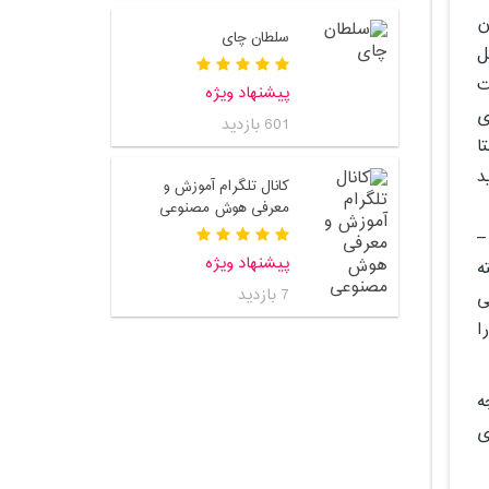
ون
سلطان چای
ل
ت
پیشنهاد ویژه
ی
601 بازدید
ن راستا
وعه 43 پتنت جدید
کانال تلگرام آموزش و
معرفی هوش مصنوعی
ت رسیده –
پیشنهاد ویژه
 البته
7 بازدید
صول کمپانی
را کنترل کرده و “حداکثر اکسیژن مصرفی” (VO2 Max) را
نچه
های