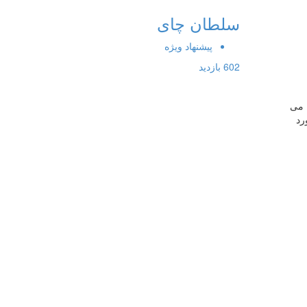
سلطان چای
پیشنهاد ویژه
602 بازدید
ا می
رد