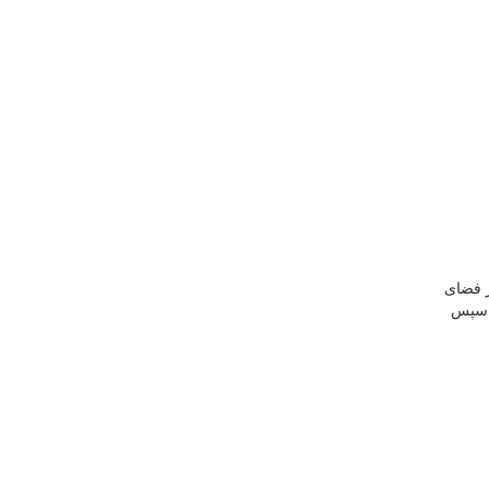
ز فضای
را انتخاب و سپس