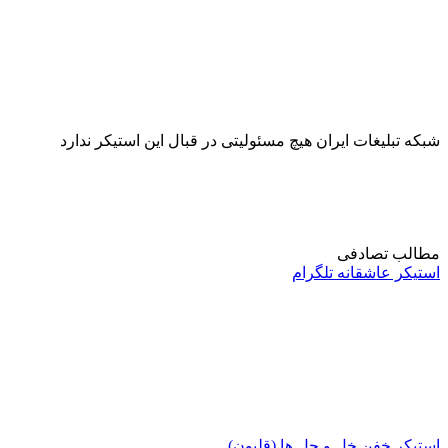
شبکه تبلیغات ایران هیچ مسئولیتی در قبال این استیکر ندارد
مطالب تصادفی
استیکر عاشقانه تلگرام
استیکر خفن خل و چل ها (قلیون)