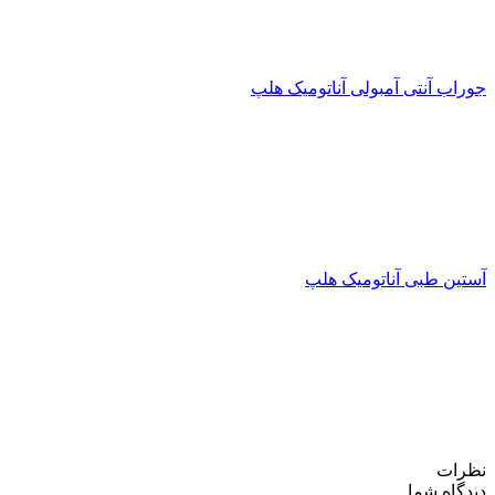
جوراب آنتی آمبولی آناتومیک هلپ
آستین طبی آناتومیک هلپ
نظرات
دیدگاه شما